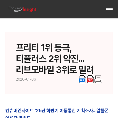
전체 메
프리티 1위 등극,
티플러스 2위 약진...
리브모바일 3위로 밀려
2026-01-06
컨슈머인사이트 ’25년 하반기 이동통신 기획조사...알뜰폰
이용자 만족도