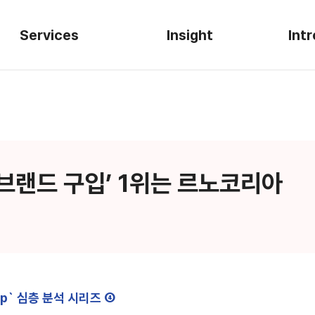
Services
Insight
Int
Research Scope
The Say-Do Gap
Le
Key Industries
Automotive
AIMM
Con
 브랜드 구입’ 1위는 르노코리아
Finance
L
Telecom
Leisure·Travel
OTT
ap` 심층 분석 시리즈 ④