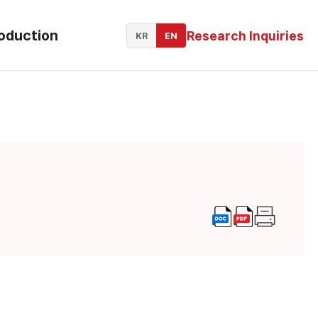
roduction
Research Inquiries
KR
EN
adership
History
tributions
ocation