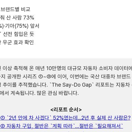
HR & Org Diagnosis
` 브랜드별 비교
춰 산 사람 73%
CI in the News
)·기아(75%) 앞서
` 선전 힘입은 듯
 우군 효과 확인
이상 축적해 온 매년 10만명의 대규모 자동차 소비자 데이터에 기반
지 공개한 시리즈 ①~③에 이어, 이번에는 국산 대중차 브랜드 
추이를 추적했습니다. `The Say-Do Gap` 리포트는 지동차
서 계속됩니다. 많은 관심 바랍니다.
<리포트 순서>
① `2년 안에 차 사겠다` 52%였는데...2년 후 실제 산 사람은?
② 자동차 구입, 절반은 `계획 따라`…절반은 `필요해져서`