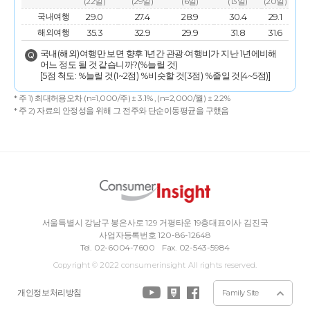
(22일)
(29일)
(6일)
(13일)
(20일)
국내여행
29.0
27.4
28.9
30.4
29.1
해외여행
35.3
32.9
29.9
31.8
31.6
국내(해외)여행만 보면 향후 1년간 관광·여행비가 지난 1년에비해
어느 정도 될 것 같습니까?(%늘릴 것)
[5점 척도: %늘릴 것(1~2점) %비슷할 것(3점) %줄일 것(4~5점)]
* 주 1) 최대허용오차 (n=1,000/주) ± 3.1% , (n=2,000/월) ± 2.2%
* 주 2) 자료의 안정성을 위해 그 전주와 단순이동평균을 구했음
서울특별시 강남구 봉은사로 129 거평타운 19층
대표이사 김진국
사업자등록번호 120-86-12648
Tel. 02-6004-7600
Fax. 02-543-5984
Copyright © 2022 consumerinsight All rights reserved.
개인정보처리방침
Family Site