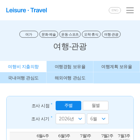
ENG
여가
문화·예술
운동·스포츠
오락·휴식
여행·관광
여행·관광
여행비 지출의향
여행경험 보유율
여행계획 보유율
국내여행 관심도
해외여행 관심도
주별
월별
조사 시점
조사 시기
6월4주
6월5주
7월1주
7월2주
7월3주