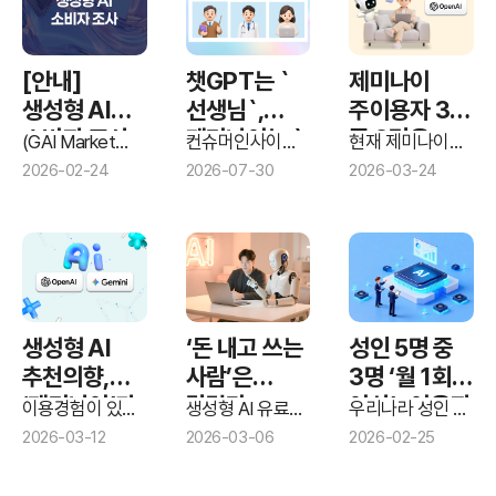
[안내]
챗GPT는 `
제미나이
생성형 AI
선생님`,
주이용자 3명
소비자 조사
제미나이는 `
중 2명은
(GAI Market
컨슈머인사이트
현재 제미나이를
Survey)
전문가`,
X 지디넷코리아
‘챗GPT에서
주로 쓰는 사람
2026-02-24
2026-07-30
2026-03-24
‘생성형 AI 소비자
(주이용자) 3명
클로드는 `
온 AI 이민자’
조사’ 리포트
중 2명이 생애 첫
비서`
(종합)
AI로 챗GPT를
써보고 넘어온 데
비해, 챗GPT
주이용자는 10명
중 9명이
처음부터
생성형 AI
‘돈 내고 쓰는
성인 5명 중
현재까지 줄곧
추천의향,
사람’은
3명 ‘월 1회
챗GPT를 쓰고
‘제미나이’가
달랐다…
이상’...이용자
있었다.
이용경험이 있는
생성형 AI 유료
우리나라 성인 중
‘챗GPT’보다
생성형 AI에 대한
이용시간
이용자의 하루
5명 중 1명은
챗GPT, 제미나이
2026-03-12
2026-03-06
2026-02-25
추천의향이 가장
평균 AI 이용
등 인공지능(AI)
높았다
1.7배, 업무
‘돈 내고’ 쓴다
높은 서비스는
시간은 전체
서비스를 한
활용 2배