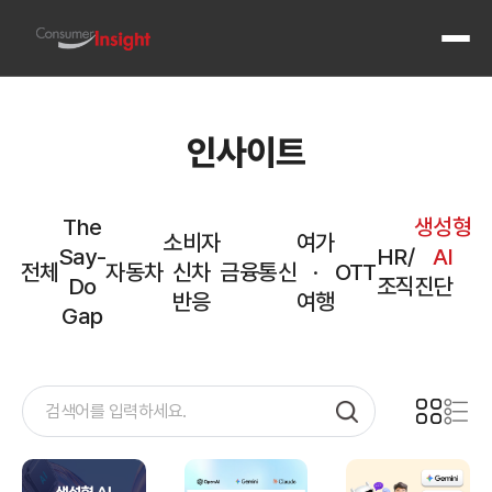
전체 메
인사이트
The
생성형
산업별 정기 기획조사와 도메인 전문성
소비자
여가
컨슈머인사이트는 자동차, 통신, 금융, 여행·관광, OTT·콘텐츠 등 주요 산업에서 정기 기획조사를 
Say-
HR/
AI
자동차
전체
자동차
신차
금융
통신
·
OTT
Do
조직진단
연례 자동차 기획조사 ASCS (2001~ · 표본 10만)
반응
여행
주례 신차 출시 반응 조사 AIMM (2022~)
Gap
통신
반기 통신 기획조사 (2005~ · 연 8만)
금융
금융 기획조사 (연례·주례, 2021~)
여행·관광
주례 여행·관광 기획조사 (2015~)
국내·해외 여행 만족도 조사 (2017~)
OTT·콘텐츠
OTT 콘텐츠 기획조사 (주례, 2024~)