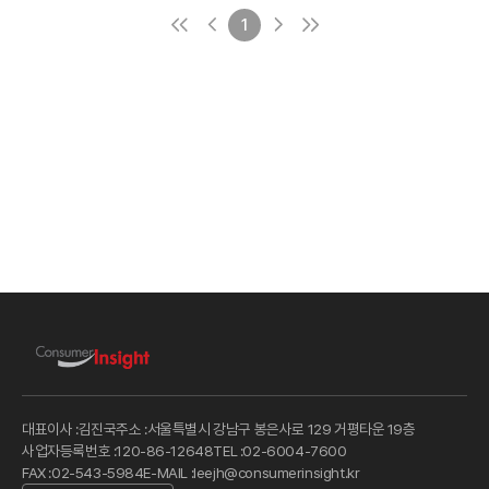
구글의 `제미나이
이용자의 1.7배,
번이라도
`와 `노트북LM`
이용 빈도(‘하루
이용해본 사람은
1
이었다.
여러 번 이용’
4명 중 3명
비율)는 1.6배에
(75%), 월 1회
달했다.
이상 쓰는 ‘활성
이용자’는 5명 중
3명(61%)인
것으로 나타났다.
대표이사 :
김진국
주소 :
서울특별시 강남구 봉은사로 129 거평타운 19층
사업자등록번호 :
120-86-12648
TEL :
02-6004-7600
FAX :
02-543-5984
E-MAIL :
leejh@consumerinsight.kr