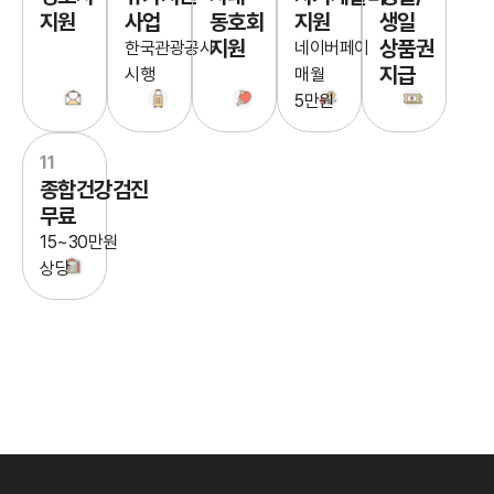
지원
사업
동호회
지원
생일
지원
상품권
한국관광공사
네이버페이
지급
시행
매월
5만원
11
종합건강검진
무료
15~30만원
상당