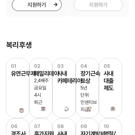
지원하기
지원하기
복리후생
01
02
03
04
05
유연근무제
패밀리데이
사내
장기근속
사내
카페테리아
포상
대출
2,4째주
제도
금요일
5년
4시
단위
퇴근
인센티브
지급
06
07
08
09
10
경조사
휴가지원
사내
자기계발비
명절/