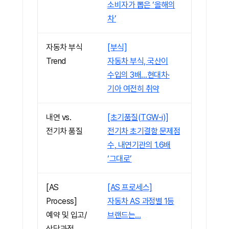
소비자가 뽑은 ‘올해의
차’
자동차 부식
[부식]
Trend
자동차 부식, 국산이
수입의 3배…현대차·
기아 여전히 취약
내연 vs.
[초기품질(TGW-i)]
전기차 품질
전기차 초기결함 문제점
수, 내연기관의 1.6배
‘그대로’
[AS
[AS 프로세스]
Process]
자동차 AS 과정별 1등
예약 및 입고/
브랜드는…
상담과정