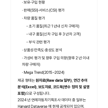
· 보유·구입 현황
· 판매(SSI)·서비스(CSI) 평가
· 차량 품질 평가
- 초기 품질(최근 1 년내 신차 구매자)
- 내구 품질(신차 구입 후 3 년차 고객)
- 부식 관련 평가
· 상품성·만족도·충성도 분석
· 가성비 평가 및 향후 구입 의향(향후 2 년 이내
차량 구매자)
· Mega Trend(2015~2024)
제공 형태는
원자료(Raw data 일부)
,
연간 추이
분석(Excel)
,
보도자료
,
코드북(변수 정의 및 설명
포함)
으로 구성됩니다.
2024 년 연례자동차기획조사 데이터 중 일부는
Harvard Dataverse 에 현재 공개되어 있으며,