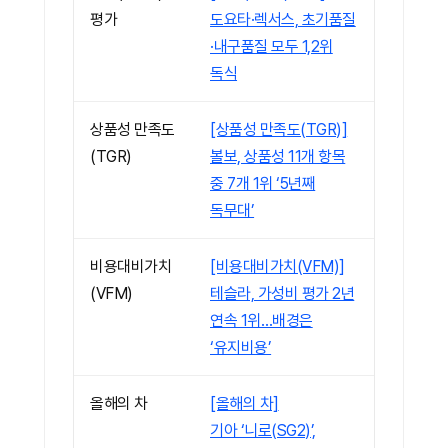
평가
도요타·렉서스, 초기품질
·내구품질 모두 1,2위
독식
상품성 만족도
[상품성 만족도(TGR)]
(TGR)
볼보, 상품성 11개 항목
중 7개 1위 ‘5년째
독무대’
비용대비가치
[비용대비가치(VFM)]
(VFM)
테슬라, 가성비 평가 2년
연속 1위…배경은
‘유지비용’
올해의 차
[올해의 차]
기아 ‘니로(SG2)’,