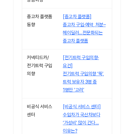
중고차 플랫폼
[중고차 플랫폼]
동향
중고차 구입·예약, 처분–
헤이딜러…전문화되는
중고차 플랫폼
커넥티드카/
[전기트럭 구입의향·
전기트럭 구입
요건]
의향
전기트럭 구입의향 ‘뚝’,
트럭 보유자 3명 중
1명만 ‘고려’
비공식 서비스
[비공식 서비스 센터]
센터
수입차가 국산차보다
‘가성비’ 많이 간다…
이유는?