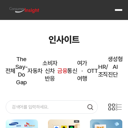
전체 메
인사이트
The
생성형
산업별 정기 기획조사와 도메인 전문성
소비자
여가
컨슈머인사이트는 자동차, 통신, 금융, 여행·관광, OTT·콘텐츠 등 주요 산업에서 정기 기획조사를 
Say-
HR/
AI
자동차
전체
자동차
신차
금융
통신
·
OTT
Do
조직진단
연례 자동차 기획조사 ASCS (2001~ · 표본 10만)
반응
여행
주례 신차 출시 반응 조사 AIMM (2022~)
Gap
통신
반기 통신 기획조사 (2005~ · 연 8만)
금융
금융 기획조사 (연례·주례, 2021~)
여행·관광
주례 여행·관광 기획조사 (2015~)
국내·해외 여행 만족도 조사 (2017~)
OTT·콘텐츠
OTT 콘텐츠 기획조사 (주례, 2024~)