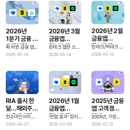
분석 시리즈 ②
분석 시리즈 ①
2026년 2월
2026년
2026년 3월
금융앱
1분기 금융 앱
금융앱
확보고객
고객경험
확보고객
핀테크/빅테크 앱
확 바뀐 금융 앱
핀테크 앱은 소폭
순위
확보고객 회복
평가
평가 순위…새로
순위
하락, 은행/
2026-05-14
2026-05-14
2026-05-14
추세
떠오른 강자는?
인뱅은 안정적
흐름
2026년 1월
2025년 금융
RIA 출시 한
금융앱
앱 고객경험
달…해외주식
확보고객
평가
보유자 5명
‘연말 효과’ 정리
2025년, 가장
컨슈머인사이트
순위
국면... 고객
만족스러웠던
중 3명 "관심
금융플랫폼
2026-03-09
2026-02-12
2026-04-27
유지력 차이
금융 앱은?
기획조사…’국내시장복귀계좌