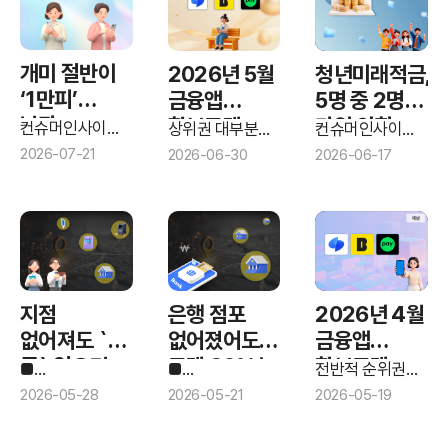
개미 절반이
청년미래적금,
2026년 5월
‘1만피’
5명 중 2명
금융앱
낙관…
가입 의향…
확보고객
컨슈머인사이트
컨슈머인사이트
상위권 대부분
폭락장에도
‘투자 이슈
은행 선택
‘금융플랫폼
순위
반등, 은행/
2026-07-21
2026-06-17
2026-06-30
기획조사’에
기획조사’에
인터넷뱅크
삼전닉스
기준은?
나타난
나타난 소비자
회복세 나타나
‘담겠다’ 우세
개인투자자 인식
인식
(7월)
지점
은행 점포
2026년 4월
없어져도 `갈
없어졌어도
금융앱
곳` 있으면
고객 86%는
확보고객
■
■
전반적 순위권
된다…대안
컨슈머인사이트 `
안 떠났다
컨슈머인사이트 `
순위
안정화,
2026-05-28
2026-05-21
2026-05-19
은행 영업점
은행 영업점
투자업권의
1위는 `
효율화 수용성`
효율화 수용성`
확보고객 변동
공동점포`