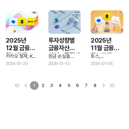
없다"
드러나
(RIA)’ 소비자
인식
2025년
투자성향별
2025년
12월 금융앱
금융자산
11월 금융앱
확보고객
차이…증권사
확보고객
카카오 형제, KB
원금 손실을
토스,
순위
제치고 약진
비중에서
감수하는 공격적
순위
‘이벤트참여’
2026-01-20
2026-01-13
2026-01-05
투자자의 금융
앞세워 확보고객
드러나
자산이 안정형
1위, ‘금융 관리’
투자자보다 2배
본원적 경쟁력은
이상 많았다.
KB가 앞서
1
2
3
4
5
6
7
8